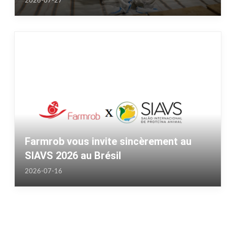
2026-07-27
coopération agricole Chine-Ouganda
Farmrob vous invite sincèrement au
SIAVS 2026 au Brésil
2026-07-16