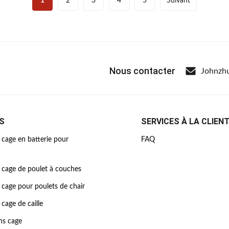
1
2
3
4
5
Suivant
Nous contacter
Johnzh
S
SERVICES À LA CLIEN
cage en batterie pour
FAQ
 cage de poulet à couches
cage pour poulets de chair
cage de caille
ns cage