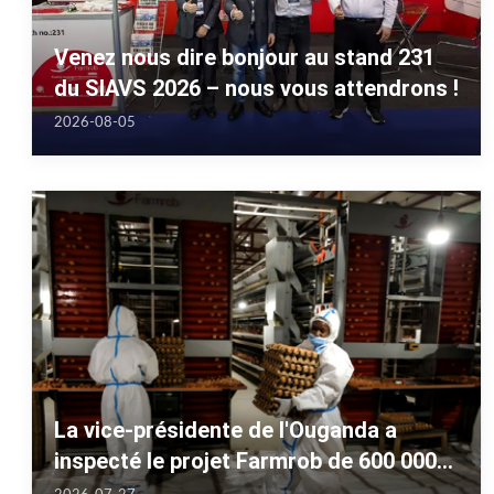
Venez nous dire bonjour au stand 231
du SIAVS 2026 – nous vous attendrons !
2026-08-05
La vice-présidente de l'Ouganda a
inspecté le projet Farmrob de 600 000
pondeuses dans le parc industriel de