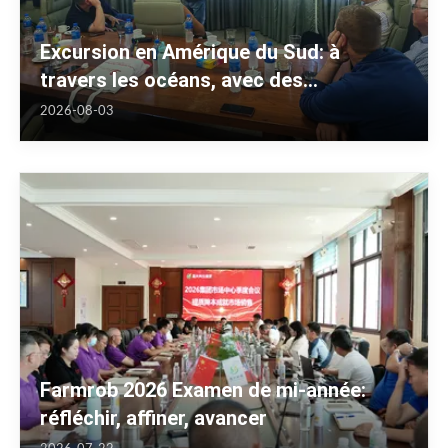
Excursion en Amérique du Sud: à
travers les océans, avec des
partenaires locaux
2026-08-03
Farmrob 2026 Examen de mi-année:
réfléchir, affiner, avancer