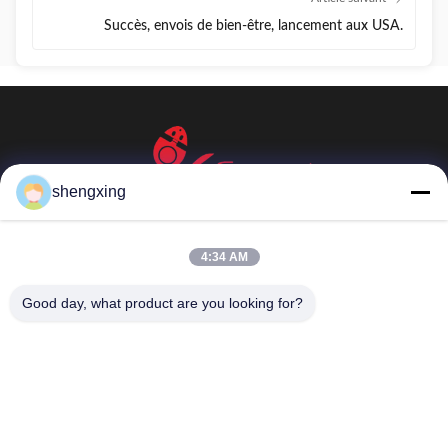
Succès, envois de bien-être, lancement aux USA.
shengxing
86-028-6118-1606
Johnzhu@farmrob.com
4:34 AM
À la maison
Produits
Vidéos
Le spectacle VR
À propos de nous
Visite de l'usine
Good day, what product are you looking for?
Contrôle de la qualité
Nous contacter
Nouvelles
Plan du site
Politique de confidentialité
© 2026 Sichuan Shengxing Intelligent Technology Group Co., Ltd.. All Rights
Reserved.