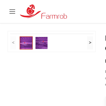
À La Maison
>
Produits
>
Système de cage de caille
>
Équipeme
<
>