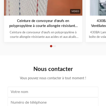
VIDEO
Ceinture de convoyeur d'œufs en
430BA
polypropylène à courte allongée résistante
Ventilate
aux acides et aux alcalis pour l'élevage de
d'air é
Ceinture de convoyeur d'œufs en polypropylène à
430BA Lamel
volailles
courte allongée résistante aux acides et aux alcalis
boîte de vola
pour l'élevage de volailles La bande de collecte d'œufs,
volailles Da
également connue sous le nom de bande
ventilateu
transporteuse de polypropylène pour la collecte
raisons sui
d'œufs, est principalement utilisée dans La ceinture de
...
Nous contacter
Vous pouvez nous contacter à tout moment !