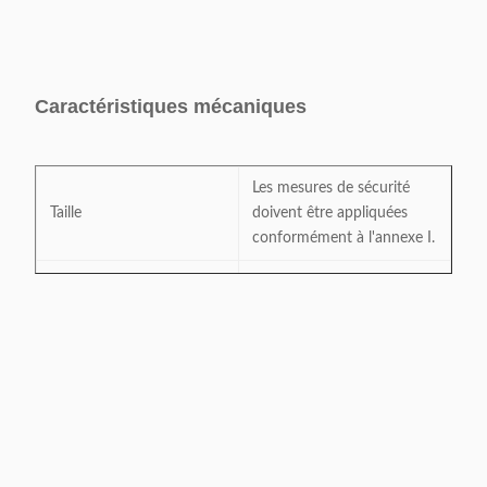
Angle du faisceau
300°
Certificat
CE, RoH
2700K 3000K 4000K
Température de couleur
et 6500K
Caractéristiques mécaniques
Les mesures de sécurité
Taille
doivent être appliquées
conformément à l'annexe I.
Classification de propriété
Pour la protection contre la
intellectuelle
corrosion
Matériau du bulbe
Polycarbonate spécial