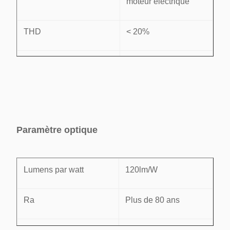
moteur électrique
THD
< 20%
Facteur de puissance
95%
Le conducteur
Classe II
Dimmable et non-
Paramètre optique
Dimmable
dimmable
Température de
Lumens par watt
120lm/W
-25° à 45°
fonctionnement
Ra
Plus de 80 ans
Garantie
3 ans