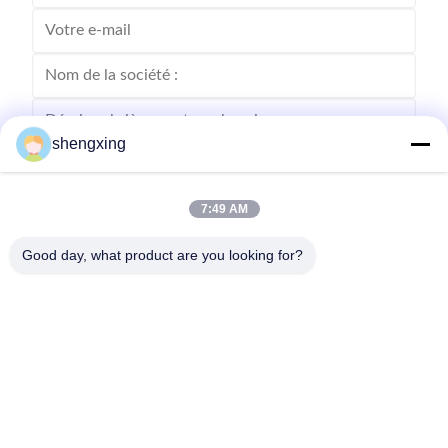
shengxing
7:49 AM
Envoyer
Good day, what product are you looking for?
86-028-6118-1606
Johnzhu@farmrob.com