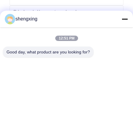
shengxing
12:51 PM
Envoyer
Good day, what product are you looking for?
86-028-6118-1606
Johnzhu@farmrob.com
À la maison
Produits
Vidéos
Le spectacle VR
À propos de nous
Visite de l'usine
Contrôle de la qualité
Nous contacter
Nouvelles