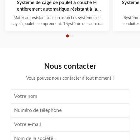
Système de cage de poulet à couche H
Système 
entièrement automatique résistant à la
corrosion
Matériau résistant à la corrosion Les systèmes de
Système 
cage à poulets comprennent: 1Système de cadre de
conduites
cage 2Système d'alimentation du chariot 3Système
systèmes au
de boisson 4Système de nettoyage du fumier
d'équip
5Système de collecte des œufs 6Système de
d'expérie
ventilation et de refroidissement 7Système d'
technol
éclairage 8. Système ...
Nous contacter
Vous pouvez nous contacter à tout moment !