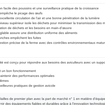
n facile des poussins et une surveillance pratique de la croissance
 empêche le picage des œufs
ellente circulation de l'air et une bonne pénétration de la lumière
veau supérieur isole les déchets pour minimiser la transmission des 
lation de déchets et les besoins en main-d'œuvre
glable assure une distribution uniforme des aliments
anches empêchent les fuites
stion précise de la ferme avec des contrôles environnementaux matu
té est conçu pour répondre aux besoins des aviculteurs avec un suppo
et un bon fonctionnement
maintenir des performances optimales
blèmes
meilleures pratiques de gestion avicole
ailles de premier plan avec la part de marché n° 1 en matière d'équip
nir des équipements fiables et durables grâce à l'innovation technologi