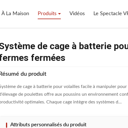
lle
>
Système De Cage À Batterie Pour Poulets Idéal Pour Les Fermes F
À La Maison
Produits
Vidéos
Le Spectacle V
Système de cage à batterie pour
fermes fermées
Résumé du produit
Système de cage à batterie pour volailles facile à manipuler pour
d'élevage de poulettes offre aux poussins un environnement confo
productivité optimales. Chaque cage intègre des systèmes d...
Attributs personnalisés du produit