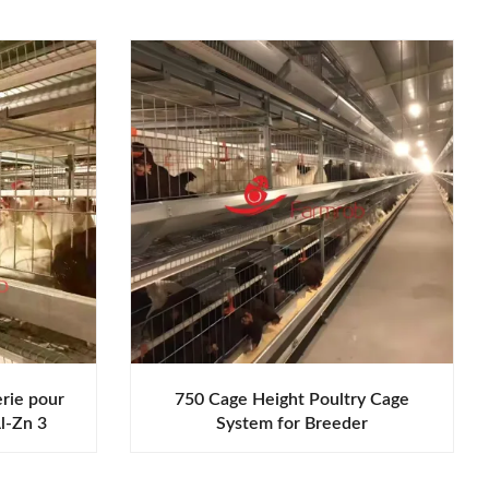
rie pour
750 Cage Height Poultry Cage
Al-Zn 3
System for Breeder
production
 distance