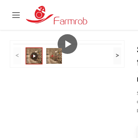
À La Maison
>
Produits
>
Système de cage en batterie pour volai
<
>