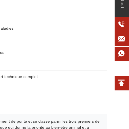
contact
maladies
res
rt technique complet :
ement de ponte et se classe parmi les trois premiers de
que qui donne la priorité au bien-être animal et à