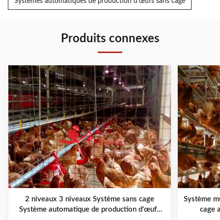
Systèmes automatiques de production d'œufs sans cage
Produits connexes
2 niveaux 3 niveaux Système sans cage
Système mu
Système automatique de production d'œufs
cage 
sans cage Solutions de bien-être des animaux
e