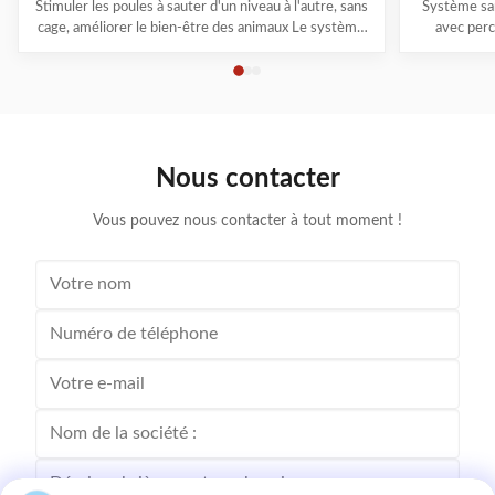
Stimuler les poules à sauter d'un niveau à l'autre, sans
Système san
cage, améliorer le bien-être des animaux Le système
avec perc
Cage-Free-H est conçu pour améliorer le bien-être
américaines
des animaux et garantir d'excellentes performances
le poulet
en termes d'œufs les coûts de production et de
avicoles qu
gestion.Le système adopte une structure à ...
leurs préocc
Nous contacter
Vous pouvez nous contacter à tout moment !