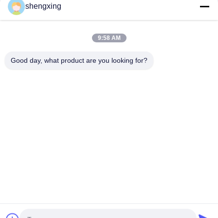
shengxing
9:58 AM
Envoyer
Good day, what product are you looking for?
86-028-6118-1606
Johnzhu@farmrob.com
À la maison
Produits
Vidéos
Le spectacle VR
À propos de nous
Visite de l'usine
Contrôle de la qualité
Nous contacter
Nouvelles
Plan du site
Politique de confidentialité
© 2026 Sichuan Shengxing Intelligent Technology Group Co., Ltd.. All Rights