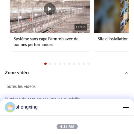
00:06
Système sans cage Farmrob avec de
Site d'installation 
bonnes performances
Zone vidéo
Toutes les vidéos
Système de cage en batterie pour volaille
shengxing
Système sans cage
Système de cage de poulet à couches
4:17 AM