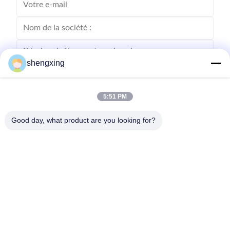
shengxing
5:51 PM
Envoyer
Good day, what product are you looking for?
86-028-6118-1606
Johnzhu@farmrob.com