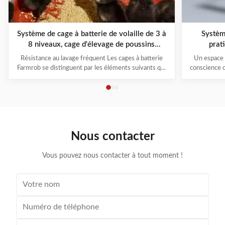
Système de cage à batterie de volaille de 3 à
Système
8 niveaux, cage d'élevage de poussins
prat
optimisée pour la consommation
Résistance au lavage fréquent Les cages à batterie
Un espace p
Farmrob se distinguent par les éléments suivants qui
conscience c
assurent une qualité exceptionnelle: 1Il peut élever
d'élevage 
des poulets couveurs et en croissance pendant 1 à
Agriculture d
105 jours. Les poulets sont ajustés librement en
en matière d
fonction de leur âge et grandissent uniform...
socia
Nous contacter
Vous pouvez nous contacter à tout moment !